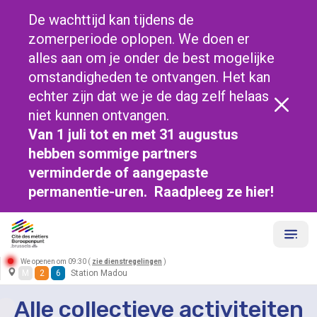
De wachttijd kan tijdens de
zomerperiode oplopen. We doen er
alles aan om je onder de best mogelijke
omstandigheden te ontvangen. Het kan
echter zijn dat we je de dag zelf helaas
niet kunnen ontvangen.
Van 1 juli tot en met 31 augustus
hebben sommige partners
verminderde of aangepaste
permanentie-uren. Raadpleeg ze
hier!
We openen om 09:30 (
zie dienstregelingen
)
M
2
6
Station Madou
Alle collectieve activiteiten