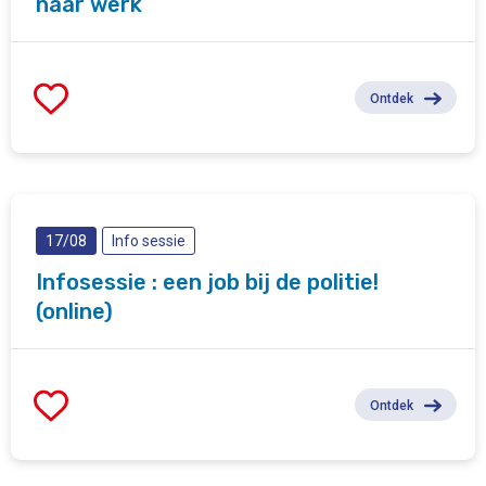
naar werk
Ontdek
17/08
Info sessie
Infosessie : een job bij de politie!
(online)
Ontdek