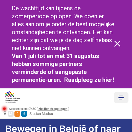
De wachttijd kan tijdens de
zomerperiode oplopen. We doen er
alles aan om je onder de best mogelijke
omstandigheden te ontvangen. Het kan
echter zijn dat we je de dag zelf helaas
niet kunnen ontvangen.
Van 1 juli tot en met 31 augustus
hebben sommige partners
verminderde of aangepaste
permanentie-uren. Raadpleeg ze
hier!
We openen om 09:30 (
zie dienstregelingen
)
M
2
6
Station Madou
Bewegen in België of naar