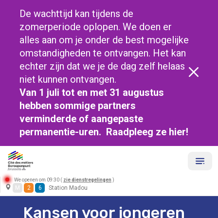
De wachttijd kan tijdens de
zomerperiode oplopen. We doen er
alles aan om je onder de best mogelijke
omstandigheden te ontvangen. Het kan
echter zijn dat we je de dag zelf helaas
niet kunnen ontvangen.
Van 1 juli tot en met 31 augustus
hebben sommige partners
verminderde of aangepaste
permanentie-uren. Raadpleeg ze
hier!
We openen om 09:30 (
zie dienstregelingen
)
M
2
6
Station Madou
Kansen voor jongeren