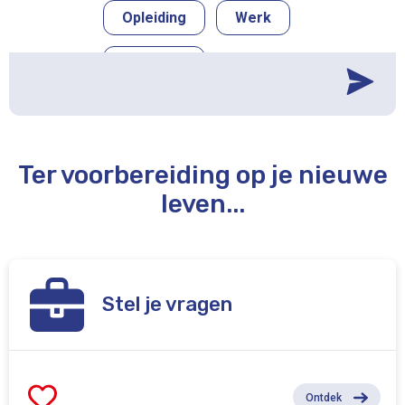
Opleiding
Werk
Mobiliteit
Ondernemershap
Oriëntatie
Ter voorbereiding op je nieuwe
leven...
Plan jouw afspraak met een van
onze consulten in!
Plan jouw afspraak in voor een
computer!
Stel je vragen
Ontdek