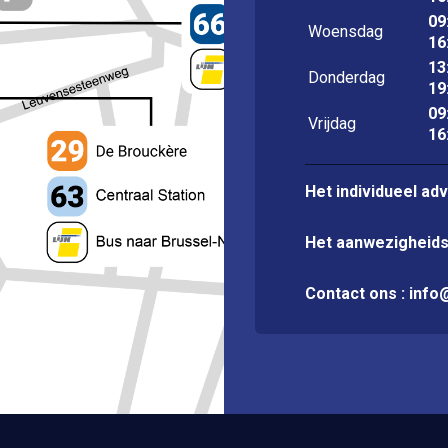
09
Woensdag
16
13
Donderdag
19
09
Vrijdag
16
Het individueel ad
Het aanwezigheid
Contact ons :
info