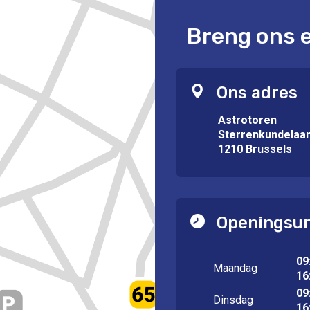
Breng ons 
Ons adres
Astrotoren
Sterrenkundelaa
1210 Brussels
Openingsu
09
Maandag
16
09
Dinsdag
16