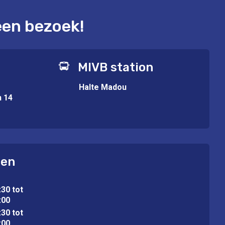
een bezoek!
MIVB station
Halte Madou
n 14
ren
:30 tot
:00
:30 tot
:00