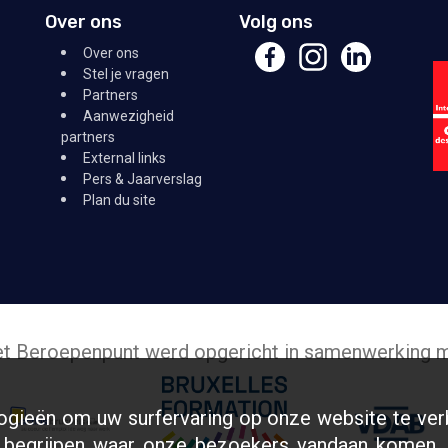
Over ons
Volg ons
Over ons
Stel je vragen
Partners
Aanwezigheid
partners
External links
Pers & Jaarverslag
Plan du site
t Beroepenpunt werd opgericht in samenwerking 
ogieën om uw surfervaring op onze website te verb
 begrijpen waar onze bezoekers vandaan komen.