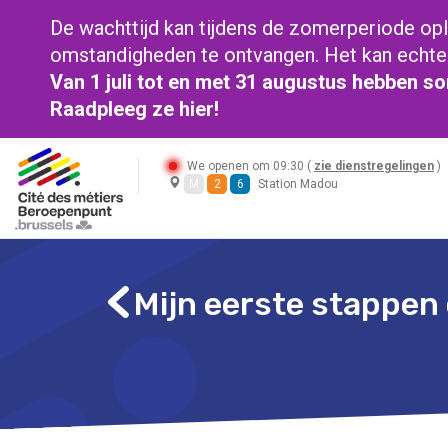
De wachttijd kan tijdens de zomerperiode op
omstandigheden te ontvangen. Het kan echter 
Van 1 juli tot en met 31 augustus hebben 
Raadpleeg ze
hier!
We openen om 09:30 (
zie dienstregelingen
)
M
2
6
Station Madou
Mijn eerste stappen